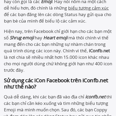
hay còn gọi là các
Emoji
. Hay nói nôm na một cách
dễ hiểu hơn, đó chính là những
biểu tượng cảm xúc
để các bạn đăng lên các dòng Status hay gửi qua cho
bạn bè của mình để biểu lộ các cảm xúc.
Hiện nay, trên Facebook chỉ giới hạn cho các bạn một
số
Shrug emoji
hay
Heart emoji
mà thôi chính vì thế
mang đến cho các bạn những sự nhàm chán trong
quá trình dùng các icon này. Chính vì thế,
iConfb.net
là nơi chia sẽ nhiều nhất hơn 15.000 icon khác nhau
cho mọi người dùng chứ không giới hạn như 400 icon
trước đây.
Sử dụng các iCon Facebook trên iConfb.net
như thế nào?
Quá dễ dàng, khi các bạn đã vào địa chỉ
iconfb.net
thì
các bạn chỉ cần kéo xuống và tìm những biểu tượng
Emoji mà mình muốn chọn. Sau đó, các bạn Coppy