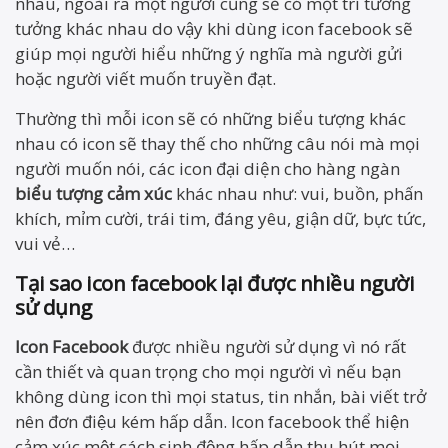
nhau, ngoài ra một người cũng sẽ có một trí tưởng
tưởng khác nhau do vậy khi dùng icon facebook sẽ
giúp mọi người hiểu những ý nghĩa mà người gửi
hoặc người viết muốn truyền đạt.
Thường thì mỗi icon sẽ có những biểu tượng khác
nhau có icon sẽ thay thế cho những câu nói mà mọi
người muốn nói, các icon đại diện cho hàng ngàn
biểu tượng cảm xúc
khác nhau như: vui, buồn, phấn
khích, mỉm cười, trái tim, đáng yêu, giận dữ, bực tức,
vui vẻ…
Tại sao icon facebook lại được nhiều người
sử dụng
Icon Facebook
được nhiều người sử dụng vì nó rất
cần thiết và quan trọng cho mọi người vì nếu bạn
không dùng icon thì mọi status, tin nhắn, bài viết trở
nên đơn điệu kém hấp dẫn. Icon facebook thể hiện
cảm xúc một cách sinh động hấp dẫn thu hút mọi