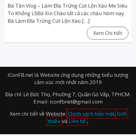
Bà Tân Vlog – Làm Đĩa Trứng Cút Lộn Xào Me Siêu
To Khổng LồBà Xin Chào tất cả các cháu hôm nay
Bà Làm Đĩa Trứng Cút Lộn Xào […]
Xem Chi tiết
iConFB.net là Website ứng dụng những biểu tượng
cảm xúc mới nhất năm 2019
Địa chỉ: Lê Đức Thọ, Phường 7, Quận Gò Vấp, TPHCM.
Email: iconfbnet@gmail.com
Xem chi tiết về Website:
Chính sách bảo mật
,
Giới
thiệu
và
Liên hệ
,