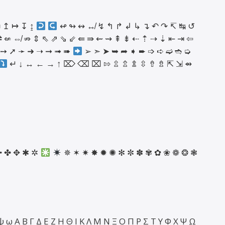
 ↥ ↦ ↧ ↨
↫ ↬ ↭ ↮ ↯ ↰ ↱ ↲ ↳ ↴ ↶ ↷ ↸ ↹ ↺
⇌ ⇍ ⇎ ⇏ ⇕ ⇖ ⇗ ⇘ ⇙ ⇚ ⇛ ⇜ ⇝ ⇞ ⇟ ⇠ ⇡ ⇢ ⇣ ⇤ ⇥ ⇦
 ➙ ➚ ➛ ➜ ➝ ➞ ➟ ➠
➢ ➣ ➤ ➥ ➦ ➧ ➨ ➩ ➪ ➫ ➬ ➭
↵ ↓
↔
← → ↑ ⌦ ⌫ ⌧ ⇰ ⇫ ⇬ ⇭ ⇳ ⇮ ⇯ ⇱ ⇲ ⇴
✣ ✤ ✥ ✱ ✲
✵ ✶ ✷ ✸ ✹ ✺ ✻ ✼ ✽ ✾ ✿ ❀ ❁ ❂ ❃
 χ ψ ω Α Β Γ Δ Ε Ζ Η Θ Ι Κ Λ Μ Ν Ξ Ο Π Ρ Σ Τ Υ Φ Χ Ψ Ω