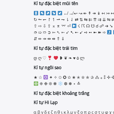
Kí tự đặc biệt mũi tên
↚ ↛ ↜ ↝ ↞ ↟ ↠ ↡ ↢ ↣ ↤
↻ ↼ ↽ ↾ ↿ ⇀ ⇁ ⇂ ⇃ ⇄ ⇅ ⇆ ⇇ ⇈ ⇉ ⇊ ⇋ 
⇧ ⇨ ⇩ ⇪ ⌅ ⌆ ⌤ ⏎
☇ ☈ ☊ ☋ ☌ ☍ ➔ ➘
➮ ➯ ➱ ➲ ➳ ➴ ➵ ➶ ➷ ➸ ➹ ➺ ➻ ➼ ➽ ➾
⇵ ⇷ ⇸ ⇹ ⇺ ⇑ ⇓
Kí tự đặc biệt trái tim
დ ღ ♡
❥ ❦ ❧
♥
۵ ლ
Kí tự ngôi sao
★ ☆
✦ ✧ ✩ ✪ ✫ ✬ ✭ ✮ ✯ ✰ ⁂ ⁎ ⁑ ✢ 
❈ ❉ ❊ ❋
❆ ❅ ⋆ ≛
Kí tự đặc biệt khoảng trắng
Kí tự Hi Lạp
α β γ δ ε ζ η θ ι κ λ μ ν ξ ο π ρ ς σ τ υ φ