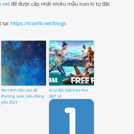
b.net
để được cấp nhất nhiều mẫu icon kí tự đặc
 tại:
https://iconfb.net/blogs
99+ Hình nền cún dễ
Kí tự đặc biệt Free Fire
thương, cute, siêu đáng
ĐẸP số
yêu 2023