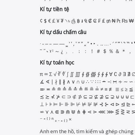
Kí tự tiền tệ
Kí tự dấu chấm câu
· ‑ ‒ – — ― ‗ ‘ ’ ‚ ‛ “ ” „ ‟ • ‣ ․ ‥ … ‧ ′ ″ ‴ ‵ ‶ ‷ ❛ ❜ 
˜ ˝ ˞ ˠ ˡ ～ ¿ ﹐ ﹒ ﹔ ﹕ ！ ＃ ＄ ％ ＆ ＊ 
Kí tự toán học
π ∞ Σ √ ∛ ∜ ∫ ∬ ∭ ∮ ∯ ∰ ∱ ∲ ∳ ∀ ∁ ∂ ∃ ∄
∡ ∢ ∣ ∤ ∥ ∦ ∧ ∨ ∩ ∪ ∴ ∵ ∶ ∷ ∸ ∹ ∺ ∻ ∼
≕ ≖ ≗ ≘ ≙ ≚ ≛ ≜ ≝ ≞ ≟ ≠ ≡ ≢ ≣ ≤ ≥ ≦ 
≾ ≿ ⊀ ⊁ ⊂ ⊃ ⊄ ⊅ ⊆ ⊇ ⊈ ⊉ ⊊ ⊋ ⊌ ⊍ ⊎ ⊏
⊥ ⊦ ⊧ ⊨ ⊩ ⊪ ⊫ ⊬ ⊭ ⊮ ⊯ ⊰ ⊱ ⊲ ⊳ ⊴ ⊵ ⊶
⋍ ⋎ ⋏ ⋐ ⋑ ⋒ ⋓ ⋔ ⋕ ⋖ ⋗ ⋘ ⋙ ⋚ ⋛ ⋜ ⋝
⁻ ⁼ ⁽ ⁾ ⁿ ₊ ₋ ₌ ₍ ₎ ×
Anh em the hồ, tìm kiếm và ghép chúng