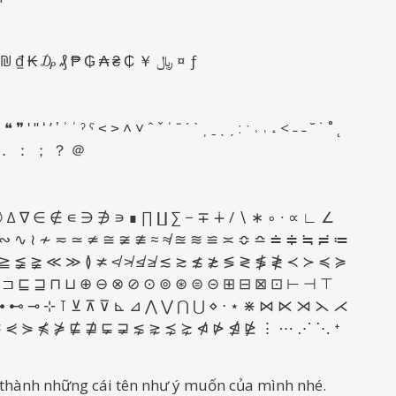
¢ $ € £ ¥ ₮ ৲ ৳ ௹ ฿ ៛ ₠ ₡ ₢ ₣ ₤ ₥ ₦ ₧ ₨ ₩ ₪ ₫ ₭ ₯ ₰ ₱ ₲ ₳ ₴ ₵ ￥ ﷼ ¤ ƒ
❝ ❞ ʹ ʺ ʻ ʼ ʽ ʾ ʿ ˀ ˁ ˂ ˃ ˄ ˅ ˆ ˇ ˈ ˉ ˊ ˋ ˌ ˍ ˎ ˏ ː ˑ ˒ ˓ ˔ < ˗ ˗ ˘ ˙ ˚ ˛
， ． ： ； ？ ＠
 ∅ ∆ ∇ ∈ ∉ ∊ ∋ ∌ ∍ ∎ ∏ ∐ ∑ − ∓ ∔ ∕ ∖ ∗ ∘ ∙ ∝ ∟ ∠
 ∽ ∾ ∿ ≀ ≁ ≂ ≃ ≄ ≅ ≆ ≇ ≈ ≉ ≊ ≋ ≌ ≍ ≎ ≏ ≐ ≑ ≒ ≓ ≔
≧ ≨ ≩ ≪ ≫ ≬ ≭ ≮ ≯ ≰ ≱ ≲ ≳ ≴ ≵ ≶ ≷ ≸ ≹ ≺ ≻ ≼ ≽
 ⊐ ⊑ ⊒ ⊓ ⊔ ⊕ ⊖ ⊗ ⊘ ⊙ ⊚ ⊛ ⊜ ⊝ ⊞ ⊟ ⊠ ⊡ ⊢ ⊣ ⊤
 ⊷ ⊸ ⊹ ⊺ ⊻ ⊼ ⊽ ⊾ ⊿ ⋀ ⋁ ⋂ ⋃ ⋄ ⋅ ⋆ ⋇ ⋈ ⋉ ⋊ ⋋ ⋌
 ⋞ ⋟ ⋠ ⋡ ⋢ ⋣ ⋤ ⋥ ⋦ ⋧ ⋨ ⋩ ⋪ ⋫ ⋬ ⋭ ⋮ ⋯ ⋰ ⋱ ⁺
 thành những cái tên như ý muốn của mình nhé.