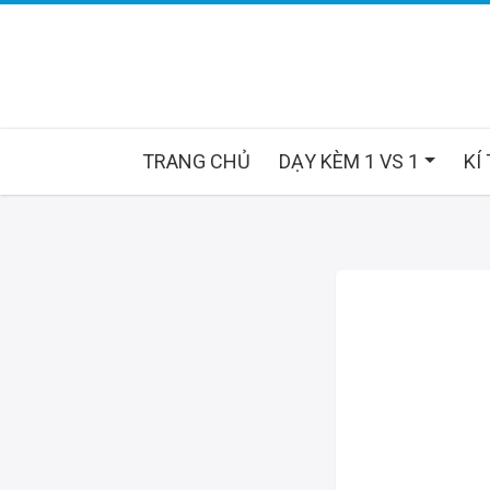
TRANG CHỦ
DẠY KÈM 1 VS 1
KÍ