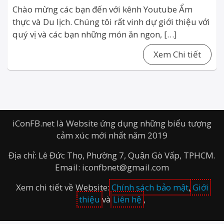
Chào mừng các bạn đến với kênh Youtube Ẩm
thực và Du lịch. Chúng tôi rất vinh dự giới thiệu với
quý vị và các bạn những món ăn ngon, […]
Xem Chi tiết
iConFB.net là Website ứng dụng những biểu tượng
cảm xúc mới nhất năm 2019
Địa chỉ: Lê Đức Thọ, Phường 7, Quận Gò Vấp, TPHCM.
Email: iconfbnet@gmail.com
Xem chi tiết về Website:
Chính sách bảo mật
,
Giới
thiệu
và
Liên hệ
,