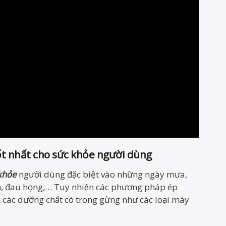
t nhất cho sức khỏe người dùng
khỏe
người dùng đặc biệt vào những ngày mưa,
nh, đau họng,… Tuy nhiên các phương pháp ép
 các dưỡng chất có trong gừng như các loại máy