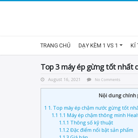
TRANG CHỦ
DẠY KÈM 1 VS 1
KÍ
Top 3 máy ép gừng tốt nhất d
August 16, 2021
No Comments
Nội dung chính
1
1. Top máy ép chậm nước gừng tốt nhấ
1.1
1.1 Máy ép chậm thông minh Healt
1.1.1
Thông số kỹ thuật
1.1.2
Đặc điểm nổi bật sản phẩm
1.1.3
Giá bán