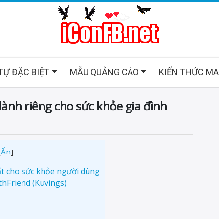
 TỰ ĐẶC BIỆT
MẪU QUẢNG CÁO
KIẾN THỨC M
ành riêng cho sức khỏe gia đình
[
Ẩn
]
t cho sức khỏe người dùng
hFriend (Kuvings)