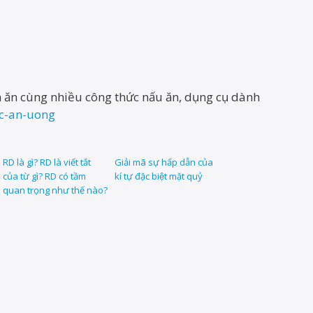
Món ăn cùng nhiều công thức nấu ăn, dụng cụ dành
uc-an-uong
RD là gì? RD là viết tắt
Giải mã sự hấp dẫn của
của từ gì? RD có tầm
kí tự đặc biệt mặt quỷ
quan trọng như thế nào?