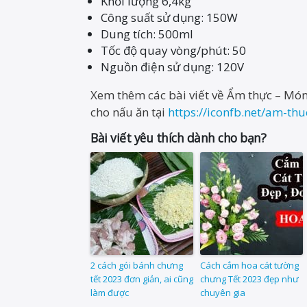
Khối lượng 6,4kg
Công suất sử dụng: 150W
Dung tích: 500ml
Tốc độ quay vòng/phút: 50
Nguồn điện sử dụng: 120V
Xem thêm các bài viết về Ẩm thực – 
cho nấu ăn tại
https://iconfb.net/am-th
Bài viết yêu thích dành cho bạn?
2 cách gói bánh chưng
Cách cắm hoa cát tường
tết 2023 đơn giản, ai cũng
chưng Tết 2023 đẹp như
làm được
chuyên gia