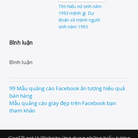
Tìm hiểu nữ sinh năm
1993 mệnh gì. Dự
đoán số mệnh người
sinh năm 1993
Bình luận
Bình luận
99 Mẫu quảng cáo Facebook ấn tượng hiệu quả
Post
bán hàng
navigation
Mẫu quảng cáo giày đẹp trên Facebook bạn
tham khảo
iConFB.net là Website ứng dụng những biểu tượng