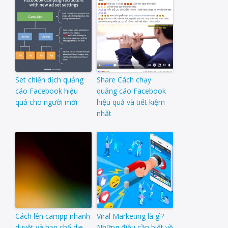
Set chiến dịch quảng
Share Cách chạy
cáo Facebook hiệu
quảng cáo Facebook
quả cho người mới
hiệu quả và tiết kiệm
nhất
Cách lên campp nhanh
Viral Marketing là gì?
duyệt và hạn chế die
Những điều cần biết về