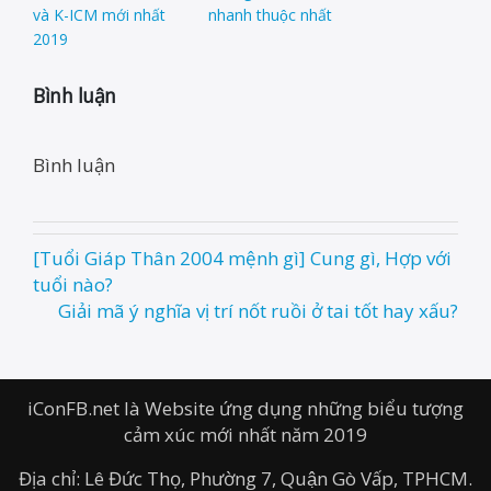
và K-ICM mới nhất
nhanh thuộc nhất
2019
Bình luận
Bình luận
[Tuổi Giáp Thân 2004 mệnh gì] Cung gì, Hợp với
Post
tuổi nào?
navigation
Giải mã ý nghĩa vị trí nốt ruồi ở tai tốt hay xấu?
iConFB.net là Website ứng dụng những biểu tượng
cảm xúc mới nhất năm 2019
Địa chỉ: Lê Đức Thọ, Phường 7, Quận Gò Vấp, TPHCM.